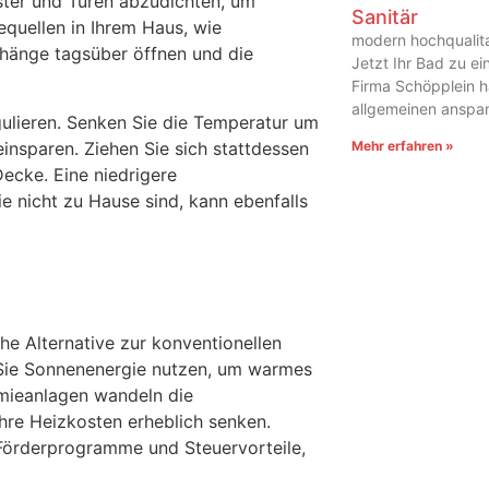
ster und Türen abzudichten, um
Sanitär
quellen in Ihrem Haus, wie
modern hochqualitat
rhänge tagsüber öffnen und die
Jetzt Ihr Bad zu ei
Firma Schöpplein h
allgemeinen anspa
ulieren. Senken Sie die Temperatur um
einsparen. Ziehen Sie sich stattdessen
Mehr erfahren »
ecke. Eine niedrigere
nicht zu Hause sind, kann ebenfalls
he Alternative zur konventionellen
 Sie Sonnenenergie nutzen, um warmes
rmieanlagen wandeln die
re Heizkosten erheblich senken.
e Förderprogramme und Steuervorteile,