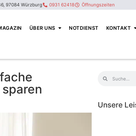
36, 97084 Würzburg
0931 62418
Öffnungszeiten
MAGAZIN
ÜBER UNS
NOTDIENST
KONTAKT
nfache
 sparen
Unsere Le